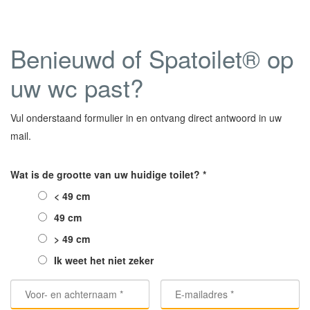
Benieuwd of Spatoilet® op
uw wc past?
Vul onderstaand formulier in en ontvang direct antwoord in uw
mail.
Wat is de grootte van uw huidige toilet? *
<
49
cm
49
cm
>
49
cm
Ik
weet
het
niet
zeker