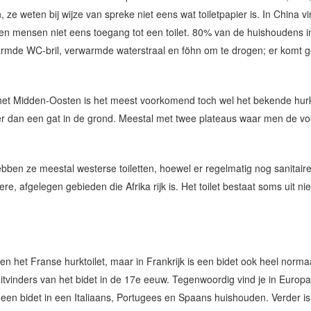
n, ze weten bij wijze van spreke niet eens wat toiletpapier is. In China 
 mensen niet eens toegang tot een toilet. 80% van de huishoudens in J
armde WC-bril, verwarmde waterstraal en föhn om te drogen; er komt 
n het Midden-Oosten is het meest voorkomend toch wel het bekende hurk
et meer dan een gat in de grond. Meestal met twee plateaus waar men de 
hebben ze meestal westerse toiletten, hoewel er regelmatig nog sanitair
re, afgelegen gebieden die Afrika rijk is. Het toilet bestaat soms uit n
n het Franse hurktoilet, maar in Frankrijk is een bidet ook heel norma
itvinders van het bidet in de 17e eeuw. Tegenwoordig vind je in Europ
 een bidet in een Italiaans, Portugees en Spaans huishouden. Verder is 