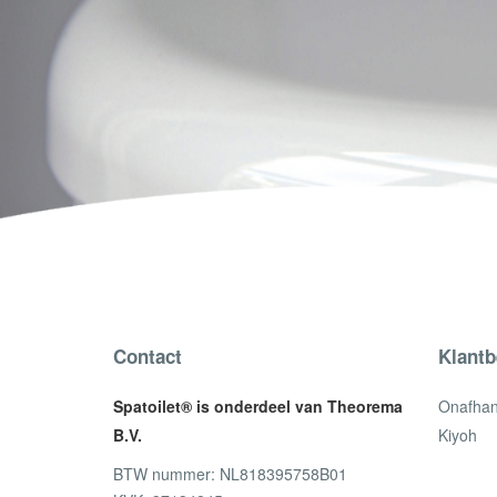
Contact
Klantb
Spatoilet® is onderdeel van Theorema
Onafhank
B.V.
Kiyoh
BTW nummer: NL818395758B01