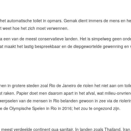
 het automatische toilet in opmars. Gemak dient immers de mens en he
t weet hoe het zich moet verwennen.
a een van de meest conservatieve landen. Het is simpelweg geen onde
at maakt het lastig bespreekbaar en de diepgewortelde gewenning en ve
en in grotere steden zoal Rio de Janeiro de riolen het niet aan om toile
t raken. Papier doet men daarom apart in het afval, wat milieu-onvriend
uitwerpselen van de mensen in Rio belanden gewoon in zee via de rioler
de de Olympische Spelen in Rio in 2016; het zou te ongezond zijn.
t meest verdeelde continent qua sanitair. In landen zoals Thailand, 