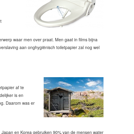
t
rwerp waar men over praat. Men gaat in films bijna
rslaving aan onghygiënisch toiletpapier zal nog wel
tpapier af te
elijker is en
ing. Daarom was er
Iran, Japan en Korea gebruiken 90% van de mensen water