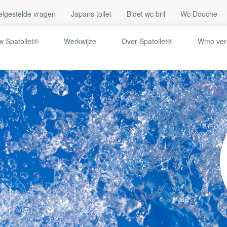
elgestelde vragen
Japans toilet
Bidet wc bril
Wc Douche
 Spatoilet​®
Werkwijze
Over Spatoilet®
Wmo ver