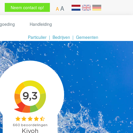
A
Neem contact op!
A
goeding
Handleiding
Particulier
|
Bedrijven
|
Gemeenten