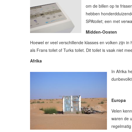
om de billen op te frisse
hebben honderdduizenden
SPAtoilet; een met verw
Midden-Oosten
Hoewel er veel verschillende klasses en volken zijn i
als Frans toilet of Turks toilet. Dit toilet is vaak ni
Afrika
In Afrika 
dunbevolkte
Europa
Velen kenne
waren de u
regelmatig