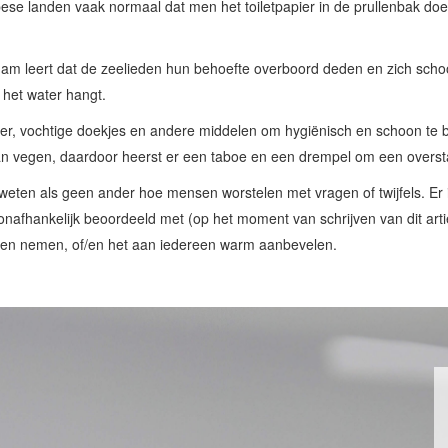
ese landen vaak normaal dat men het toiletpapier in de prullenbak doet
m leert dat de zeelieden hun behoefte overboord deden en zich sch
 het water hangt.
ier, vochtige doekjes en andere middelen om hygiënisch en schoon te b
dan vegen, daardoor heerst er een taboe en een drempel om een overst
e weten als geen ander hoe mensen worstelen met vragen of twijfels. Er 
 onafhankelijk beoordeeld met (op het moment van schrijven van dit art
eten nemen, of/en het aan iedereen warm aanbevelen.