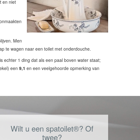
 en niet
oonmaakten
lijven. Men
ap te wagen naar een toilet met onderdouche.
is echter 1 ding dat als een paal boven water staat;
iekel) een
9,1
en een veelgehoorde opmerking van
Wilt u een spatoilet®? Of
twee?